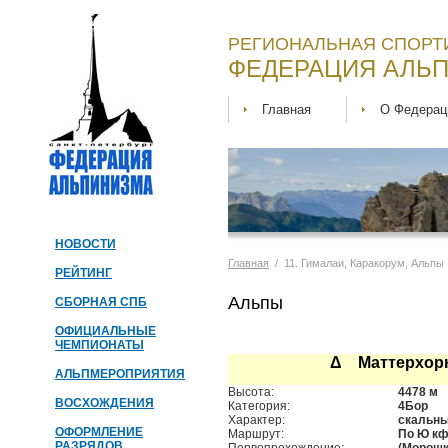
РЕГИОНАЛЬНАЯ СПОРТ
ФЕДЕРАЦИЯ АЛЬП
Главная
О Федерац
НОВОСТИ
Главная
/ 11. Гималаи, Каракорум, Альпы
РЕЙТИНГ
Альпы
СБОРНАЯ СПБ
ОФИЦИАЛЬНЫЕ
ЧЕМПИОНАТЫ
Δ Маттерхор
АЛЬПМЕРОПРИЯТИЯ
Высота:
4478 м
ВОСХОЖДЕНИЯ
Категория:
4Бор
Характер:
скальн
ОФОРМЛЕНИЕ
Маршрут:
По Ю кф
РАЗРЯДОВ