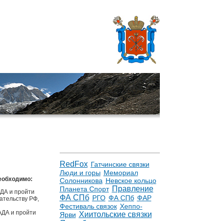
RedFox
Гатчинские связки
Люди и горы
Мемориал
необходимо:
Солонникова
Невское кольцо
Правление
Планета Спорт
АДА и пройти
ФА СПб
РГО
ФА СПб
ФАР
ательству РФ,
Фестиваль связок
Хеппо-
АДА и пройти
Хиитольские связки
Ярви