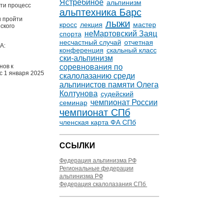
Ястребиное
альпинизм
ти процесс
альптехника Барс
и пройти
лыжи
кросс
лекция
мастер
ского
неМартовский Заяц
спорта
несчастный случай
отчетная
А:
конференция
скальный класс
ски-альпинизм
соревнования по
нов к
с 1 января 2025
скалолазанию среди
альпинистов памяти Олега
Колтунова
судейский
чемпионат России
семинар
чемпионат СПб
членская карта ФА СПб
ССЫЛКИ
Федерация альпинизма РФ
Региональные федерации
альпинизма РФ
Федерация скалолазания СПб