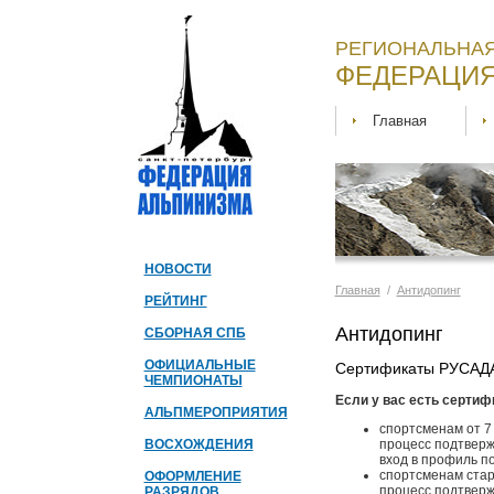
РЕГИОНАЛЬНАЯ
ФЕДЕРАЦИЯ
Главная
НОВОСТИ
Главная
/
Антидопинг
РЕЙТИНГ
Антидопинг
СБОРНАЯ СПБ
ОФИЦИАЛЬНЫЕ
Сертификаты РУСАДА,
ЧЕМПИОНАТЫ
Если у вас есть сертифи
АЛЬПМЕРОПРИЯТИЯ
спортсменам от 7
ВОСХОЖДЕНИЯ
процесс подтверж
вход в профиль п
спортсменам стар
ОФОРМЛЕНИЕ
процесс подтверж
РАЗРЯДОВ