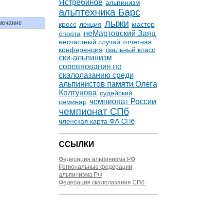
Ястребиное
альпинизм
альптехника Барс
лыжи
мечание
кросс
лекция
мастер
неМартовский Заяц
спорта
несчастный случай
отчетная
конференция
скальный класс
ски-альпинизм
соревнования по
скалолазанию среди
альпинистов памяти Олега
Колтунова
судейский
чемпионат России
семинар
чемпионат СПб
членская карта ФА СПб
ССЫЛКИ
Федерация альпинизма РФ
Региональные федерации
альпинизма РФ
Федерация скалолазания СПб