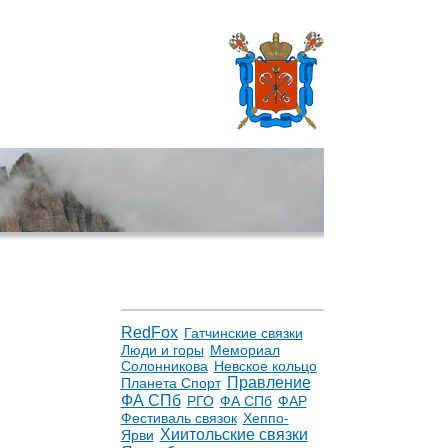
RedFox
Гатчинские связки
Люди и горы
Мемориал
Солонникова
Невское кольцо
Правление
Планета Спорт
ФА СПб
РГО
ФА СПб
ФАР
Фестиваль связок
Хеппо-
Хиитольские связки
Ярви