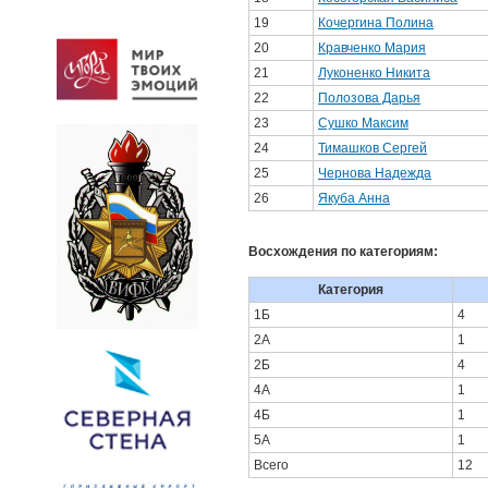
19
Кочергина Полина
20
Кравченко Мария
21
Луконенко Никита
22
Полозова Дарья
23
Сушко Максим
24
Тимашков Сергей
25
Чернова Надежда
26
Якуба Анна
Восхождения по категориям:
Категория
1Б
4
2А
1
2Б
4
4А
1
4Б
1
5А
1
Всего
12