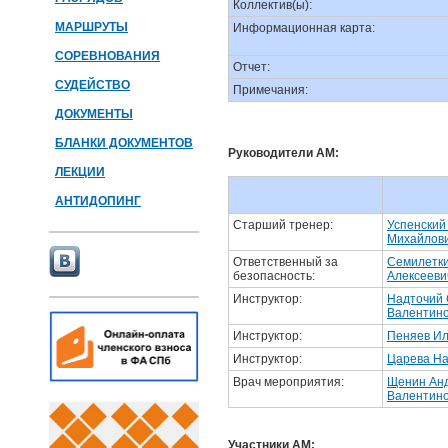
Коллектив(ы):
МАРШРУТЫ
Информационная карта:
СОРЕВНОВАНИЯ
Отчет:
СУДЕЙСТВО
Примечания:
ДОКУМЕНТЫ
БЛАНКИ ДОКУМЕНТОВ
Руководители АМ:
ЛЕКЦИИ
АНТИДОПИНГ
Старший тренер:
Успенский
Михайлови
Ответственный за
Семилетки
безопасность:
Алексееви
Инструктор:
Надточий 
Валентин
Инструктор:
Пеняев Ил
Инструктор:
Царева На
Врач мероприятия:
Щенин Ан
Валентино
Участники АМ: