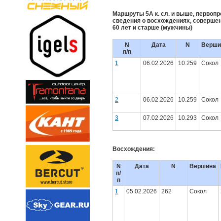
Маршруты 5А к. сл. и выше, первопро
сведения о восхождениях, совершен
60 лет и старше (мужчины)
N
Дата
N
Верши
п/п
1
06.02.2026
10.259
Сокол
2
06.02.2026
10.259
Сокол
3
07.02.2026
10.293
Сокол
Восхождения:
N
Дата
N
Вершина
п/
п
1
05.02.2026
262
Сокол