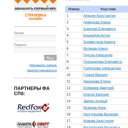
Номер
Участник
1
Апицин Константин
2
Ахмедова Алина
3
Блинова Елизавета
Логин
4
Брыкалов Антон
5
Бурмистров Никита
Пароль
6
Волкова Алиса
7
Гнусов Александр
8
Голощапова Елизавета
Напомнить пароль
9
Горбунова Александра
Зарегистрироваться
10
Гузеев Михаил
11
Данилова Елена
12
Елфимов Дмитрий
ПАРТНЕРЫ ФА
СПб:
13
Епатко Евгения
14
Звягин Андрей
15
Исакова Анна
16
Иштуганова Валерия
17
Комова Анастасия
18
Косогорская Василиса