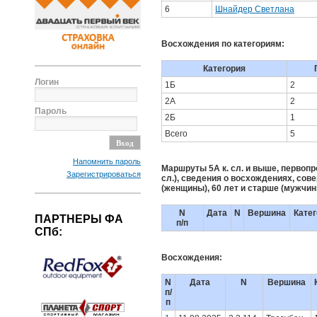
6
Шнайдер Светлана
Восхождения по категориям:
Категория
Логин
1Б
2
2А
2
Пароль
2Б
1
Всего
5
Напомнить пароль
Маршруты 5А к. сл. и выше, первопро
Зарегистрироваться
сл.), сведения о восхождениях, сов
(женщины), 60 лет и старше (мужчи
N
Дата
N
Вершина
Кате
ПАРТНЕРЫ ФА
п/п
СПб:
Восхождения:
N
Дата
N
Вершина
п/
п