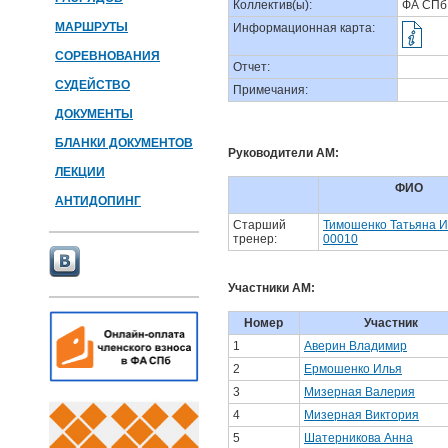
Коллектив(ы):
ФА СПб
МАРШРУТЫ
Информационная карта:
СОРЕВНОВАНИЯ
Отчет:
СУДЕЙСТВО
Примечания:
ДОКУМЕНТЫ
БЛАНКИ ДОКУМЕНТОВ
Руководители АМ:
ЛЕКЦИИ
ФИО
АНТИДОПИНГ
Старший
Тимошенко Татьяна 
тренер:
00010
Участники АМ:
Номер
Участник
1
Аверин Владимир
2
Ермошенко Илья
3
Мизерная Валерия
4
Мизерная Виктория
5
Шатерникова Анна