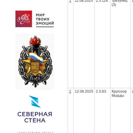
1
11.08.2025
2.3.114.
Трезубец
(3)
2
12.08.2025
2.3.83.
Кругозор
Мырды