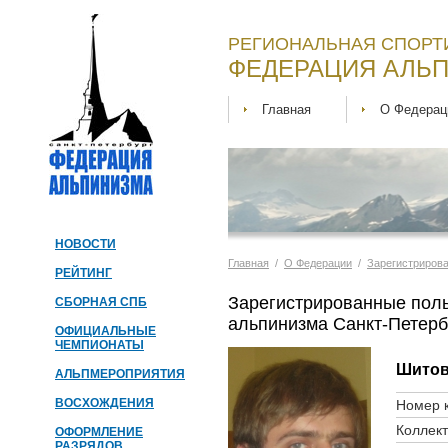
РЕГИОНАЛЬНАЯ СПОРТ
ФЕДЕРАЦИЯ АЛЬП
Главная
О Федерац
НОВОСТИ
Главная
/
О Федерации
/
Зарегистриров
РЕЙТИНГ
Зарегистрированные пол
СБОРНАЯ СПБ
альпинизма Санкт-Петерб
ОФИЦИАЛЬНЫЕ
ЧЕМПИОНАТЫ
Шитов
АЛЬПМЕРОПРИЯТИЯ
ВОСХОЖДЕНИЯ
Номер к
Коллект
ОФОРМЛЕНИЕ
РАЗРЯДОВ