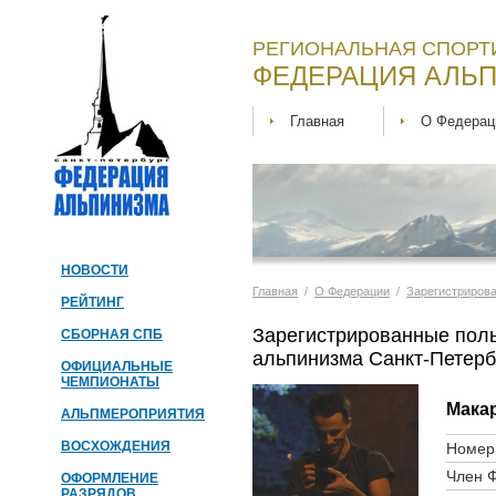
РЕГИОНАЛЬНАЯ СПОРТ
ФЕДЕРАЦИЯ АЛЬП
Главная
О Федерац
НОВОСТИ
Главная
/
О Федерации
/
Зарегистриров
РЕЙТИНГ
Зарегистрированные пол
СБОРНАЯ СПБ
альпинизма Санкт-Петерб
ОФИЦИАЛЬНЫЕ
ЧЕМПИОНАТЫ
Мака
АЛЬПМЕРОПРИЯТИЯ
ВОСХОЖДЕНИЯ
Номер 
Член 
ОФОРМЛЕНИЕ
РАЗРЯДОВ