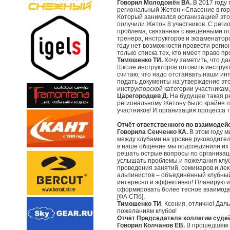
Говорил Молодожён ВА.
В 2017 году
региональный Жетон «Спасение в гор
Который занимался организацией это
получили Жетон 8 участников. С реги
проблема, связанная с введёнными о
тренера, инструкторов и экзаменатор
году нет возможности провести реги
только списка тех, кто имеет право п
Тимошенко ТИ.
Хочу заметить, что д
Школе инструкторов готовить инструк
считаю, что надо отстаивать наши инт
подать документы на утверждение эт
инструкторской категории участникам
Царегородцев Д.
На будущее такая р
региональному Жетону было крайне п
участников! И организация процесса 
Отчёт ответственного по взаимодей
Говорила Сенченко КА.
В этом году 
между клубами на уровне руководител
в наше общение мы подсоединили их 
решать острые вопросы по организац
услышать проблемы и пожелания клу
проведения занятий, семинаров и лек
альпинистов – объединённый клубный
интересно и эффективно! Планирую и
сформировать более тесное взаимод
[ФА СПб].
Тимошенко ТИ
. Ксения, отлично! Да
пожеланиям клубов!
Отчёт Председателя коллегии суде
Говорил Колчанов ЕВ.
В прошедшем п