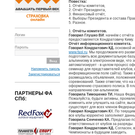
Повестка:
1. Отчёты комитетов,
2. Отчёт Президента,
3. Финансовый отчёт,
4. Выборы Президента и состава Пра
5. Разное.
1.
Отчёты комитетов.
Логин
Говорил Глушко ВИ
: начнём с отчёт
предоставляется Кондратовичу Киму.
Отчёт информационного комитета.
Пароль
Говорил Кондратович КД.
основной и
www.fasl.ru
. Мы продолжаем его разв
подготовить всю документальную баз
альпинизму в электронном виде, что з
автоматизирует - в целом процесс о
семинар для представителей клубов, 
Напомнить пароль
информационном поле сайта). Также в
Зарегистрироваться
размещались объявления, положения,
соревнований. Также отметим, что на
оформлению страхового полиса. В пл
направлению ски-альпинизм.
ПАРТНЕРЫ ФА
Говорила Тимошенко ТИ.
Наша Федер
СПб:
Пожалуйста, будьте активны, проявля
изменить или улучшить на сайте, вы
существует для всех членов Федераци
Говорил Кондратович К
Х. По текущим
все клубы корректно заполняют данны
Говорила Сенченко КА.
Предлагаю по
ответственных от клубов за разряды.
Говорил Кондратович КД.
Согласен, в
Чемпионаты в будущем заводить.