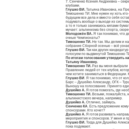
7. Сенченко Ксения Андреевна – секр
клубами.
Глушко ВИ.
Татьяна Ивановна, на Пр
Тимошенко ТИ. Мне нужен ну хоть кто-н
будущем все дела и вместо себя оста
подумать вообще о выходе из систем
а то я только занимаюсь кипами бумаг
мучает: альпинизма без спорта, скорее
Молодожён ВА.
Я так понимаю, что д
очные Чемпионаты?
Тимошенко ТИ.
Не так. Мы делим и на
собрание Сборной осенью – всё узна
Глушко ВИ.
Так как других кандидату
голосуем по выдвинутой Тимошенко ТИ.
По итогам голосования утвердить 
Татьяну Ивановну.
Тимошенко ТИ.
Раз вы меня выбрали 
Правление людей от тех клубов, кото
чем хотите заниматься в Федерации.
Глушко ВИ
. Я так понимаю, что от 
Барс – Душейко Александр, ОГК – Тур
Выношу на голосование. Принято еди
Душейко А.
Я готов помогать, где нео
Тимошенко ТИ.
Возьми, пожалуйста, 
альпинистского вечера, например.
Душейко А.
Отлично, займусь.
Сенченко КА
. Есть предложение кому
спонсорами. Кто хочет?
Душейко А.
Я готов развивать напра
мероприятия и спонсоров. У меня и пр
Глушко ВИ.
Тогда для Душейко Алекс
пока подумают.