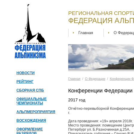
РЕГИОНАЛЬНАЯ СПОРТ
ФЕДЕРАЦИЯ АЛЬП
Главная
О Федерац
НОВОСТИ
Главная
/
О Федерации
/
Конференции Ф
РЕЙТИНГ
Конференции Федерации 
СБОРНАЯ СПБ
ОФИЦИАЛЬНЫЕ
2017 год
ЧЕМПИОНАТЫ
Отчётно-перевыборной Конференции
АЛЬПМЕРОПРИЯТИЯ
г.
ВОСХОЖДЕНИЯ
Дата проведения: «19» апреля 2018г.
Место проведения: помещение Центра 
ОФОРМЛЕНИЕ
Петербург ул. Б.Разночинная д.25А.
РАЗРЯДОВ
Председатель собрания – Глушко В.И