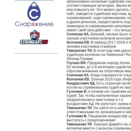
организовано несколько судейских се
соответствующие категории. Звучал во
или повысить её. Это можно сделать, 
сайт, заводится судейская карточка, 
соревнования), судя соревнования, п
в других регионах, предоставлять по
семинарах и соревнованиях регулярно, 
имеют свой срок действия – это четыр
Сенченко КА.
Евгений, сколько было
сколько участников получили категор
Колчанов ЕВ.
В период 2017-2018 гг 
человек участников стажёров.
Тимошенко ТИ.
В этом году нам удало
судейскую коллегию на Чемпионат Рос
Леонид Примак.
Глушко ВИ.
Предлагаю народу более а
50 человек, до 2-й категории судейств
обратим внимание на спортивную ква
Сенченко КА
. Когда планируется сле
Колчанов ЕВ
. Осенью 2018 года. Инф
Кондратович КД.
Есть странная пробл
потом на соревнованиях судей не хва
Гуленкин В.
А почему нет практики н
судей. Так, чтобы назначенные заран
скорректировать свои планы и т.п.
Кондратович КД. Не работает, нужна 
Тимошенко ТИ
. На сайте есть кален
ответственными по организации и зая
Гуленкин В.
Предлагаю инициативу сд
выступать с предложениями!
Тимошенко ТИ
. Хорошо! Давайте на 
коллегию вместе с анонсом соревнова