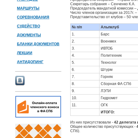
Секретарь собрания – Сенченко К.А.
МАРШРУТЫ
Председатель мандатной комиссии – 
Число членов организации за 2017г. –
Представительство от клубов – 50 член
СОРЕВНОВАНИЯ
СУДЕЙСТВО
№ п/п
Альпклуб
1.
Барс
ДОКУМЕНТЫ
2.
Военмех
БЛАНКИ ДОКУМЕНТОВ
3.
ИВТОБ
ЛЕКЦИИ
4.
Политехник
АНТИДОПИНГ
5.
Технолог
6.
Штурм
7.
Горняк
8.
Сборная ФА СПб
9.
ЛЭТИ
10.
Гидромет
11.
ОГК
ИТОГО:
Из них присутствовали -
42 делегата 
Общее количество присутствующих -
СПб).