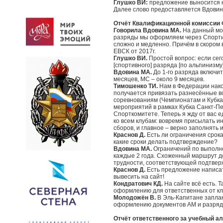
Глушко ВИ:
предложение выносится н
Далее слово предоставляется Вдовин
Отчёт Квалификационной комиссии 
Говорила Вдовина МА.
На данный мом
разряды мы оформляем через Спортив
сложно и медленно. Причём в скором
ЕВСК от 2017г.
Глушко ВИ.
Простой вопрос: если се
[спортивного] разряда [по альпинизму]
Вдовина МА.
До 1-го разряда включит
месяцев, МС – около 9 месяцев.
Тимошенко ТИ.
Нам в Федерации нако
получается привязать разнесённые в
соревнованиям (Чемпионатам и Кубка
мероприятий в рамках Кубка Санкт-Пе
Спорткомитете. Теперь я жду от вас 
ко всем клубам: вовремя присылать 
сборов, и главное – верно заполнять и
Краснов Д.
Есть ли ограничения срок
какие сроки делать подтверждение?
Вдовина МА.
Ограничений по выполне
каждые 2 года. Схоженный маршрут д
трудности, соответствующей подтвер
Краснов Д.
Есть предложение написа
вывесить на сайт!
Кондратович КД.
На сайте всё есть. 
оформлению для ответственных от кл
Молодожён В.
В Эль-Капитане запла
оформлению документов АМ и разрядо
Отчёт ответственного за учебный а