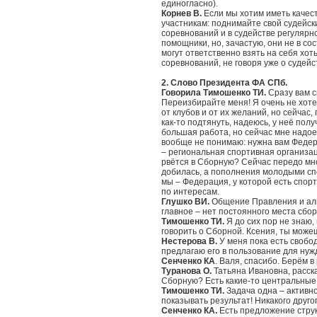
единогласно).
Корнев В.
Если мы хотим иметь качест
участникам: поднимайте свой судейски
соревнований и в судействе регулярно
помощники, но, зачастую, они не в со
могут ответственно взять на себя хот
соревнований, не говоря уже о судейс
2.
Слово Президента ФА СПб.
Говорила Тимошенко ТИ.
Сразу вам с
Переизбирайте меня! Я очень не хот
от клубов и от их желаний, но сейчас,
как-то подтянуть, надеюсь, у неё пол
большая работа, но сейчас мне надое
вообще не понимаю: нужна вам Федер
– региональная спортивная организаци
рвётся в Сборную? Сейчас передо мн
добилась, а пополнения молодыми сп
мы – Федерация, у которой есть спор
по интересам.
Глушко ВИ.
Общение Правления и аль
главное – нет постоянного места сбор
Тимошенко ТИ.
Я до сих пор не знаю,
говорить о Сборной. Ксения, ты мож
Нестерова В.
У меня пока есть свобо
предлагаю его в пользование для нуж
Сенченко КА
. Валя, спасибо. Берём 
Туранова О.
Татьяна Ивановна, расска
Сборную? Есть какие-то центральные
Тимошенко ТИ.
Задача одна – активно
показывать результат! Никакого другог
Сенченко КА.
Есть предложение струк