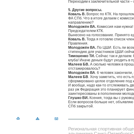
Переходим к заключительной части – 
5.
Другие вопросы.
Коваль В.
Вопрос по КТК. На прошло
ФА СПб. Что в итоге делаем с комисси
направлению?
Молодожён ВА.
Комиссия нам нужна!
Председателем КТК.
Вынесено на голосование. Принято е
Коваль В.
Тогда я готовлю список чл
Правления.
Молодожён ВА.
По ЦШИ. Есть ли возм
стипендию для участников ЦШИ сейча
Тимошенко ТИ.
Сейчас так и делаем. 
клуба! Иначе деньги будут уходить в п
Малеев БВ.
А сколько человек в прош
отстажировалось?
Молодожён ВА
. 6 человек закончили,
Малеев БВ
. Хочу заметить, что есть
сформировано целое отделение под ин
И вообще, надо как-то отслеживать д
раз уж Федерация это планирует фина
заинтересованы в пополнении моло
Глушко ВИ.
Ксения, тогда вы с руков
Если вопросов больше нет, объявля
СПб закрытой.
Региональная спортивная обще
альпинизма Санкт-Петербурга”