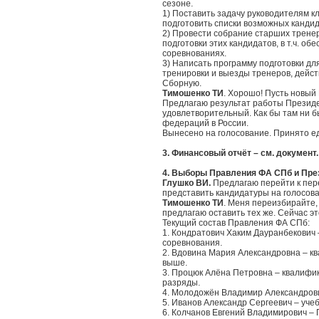
сезоне.
1) Поставить задачу руководителям к
подготовить списки возможных кандид
2) Провести собрание старших трене
подготовки этих кандидатов, в т.ч. об
соревнованиях.
3) Написать программу подготовки дл
тренировки и выезды тренеров, дейс
Сборную.
Тимошенко ТИ
. Хорошо! Пусть новый
Предлагаю результат работы Президе
удовлетворительный. Как бы там ни б
федераций в России.
Вынесено на голосование. Принято е
3.
Финансовый отчёт – см. документ.
4.
Выборы Правления ФА СПб и Пре
Глушко ВИ.
Предлагаю перейти к пер
представить кандидатуры на голосова
Тимошенко ТИ
. Меня переизбирайте,
предлагаю оставить тех же. Сейчас э
Текущий состав Правления ФА СПб:
1. Кондратович Хаким Дауранбекович
соревнования.
2. Вдовина Мария Александровна – к
выше.
3. Процюк Алёна Петровна – квалифик
разряды.
4. Молодожён Владимир Александрови
5. Иванов Александр Сергеевич – уче
6. Колчанов Евгений Владимирович – 